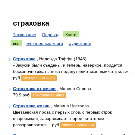
страховка
Толкование
Перевод
Книги
все
электронные книги
аудиокниги
Страховка
, Надежда Тэффи (1946)
1
«Закуски были съедены, и теперь, наверное, придется
бесконечно ждать, пока подадут идиотское «микст-гриль»…
руб
электронная книга
Страховка от жизни
, Марина Серова
2
79.9 руб
электронная книга
Страховка жизни
, Марина Цветаева
3
Цветаевская проза с первых слов, с первых строк
очаровывает, завораживает: перед читателем
разворачивается… руб
электронная книга