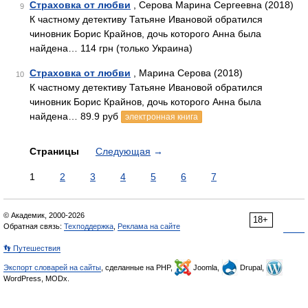
Страховка от любви
, Серова Марина Сергеевна (2018)
9
К частному детективу Татьяне Ивановой обратился
чиновник Борис Крайнов, дочь которого Анна была
найдена… 114 грн (только Украина)
Страховка от любви
, Марина Серова (2018)
10
К частному детективу Татьяне Ивановой обратился
чиновник Борис Крайнов, дочь которого Анна была
найдена… 89.9 руб
электронная книга
Страницы
Следующая
→
1
2
3
4
5
6
7
© Академик, 2000-2026
18+
Обратная связь:
Техподдержка
,
Реклама на сайте
👣 Путешествия
Экспорт словарей на сайты
, сделанные на PHP,
Joomla,
Drupal,
WordPress, MODx.